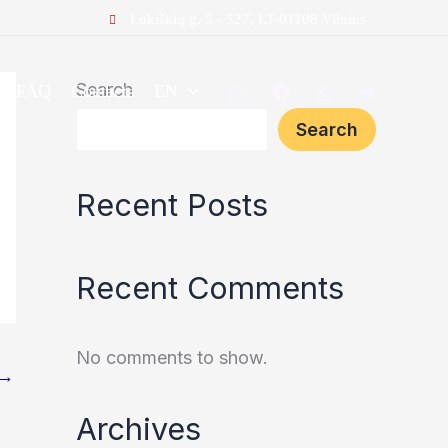
Lukiškių g. 5 - 527, LT-01108 Vilnius
Search
FAQ
Contacts
EN
Search
Recent Posts
Recent Comments
No comments to show.
→
Archives