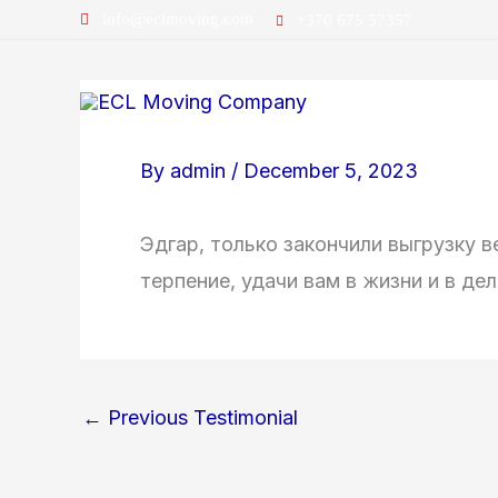
Skip
info@eclmoving.com
+370 675 57357
to
content
By
admin
/
December 5, 2023
Эдгар, только закончили выгрузку в
терпение, удачи вам в жизни и в де
←
Previous Testimonial