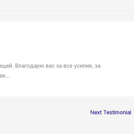
Home
About us
Services
Transport
ещей. Bлагодарю вас за все усилия, за
лах…
Next Testimonial