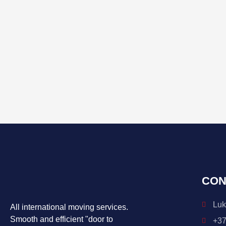
CON
Luk
All international moving services.
Smooth and efficient "door to
+37