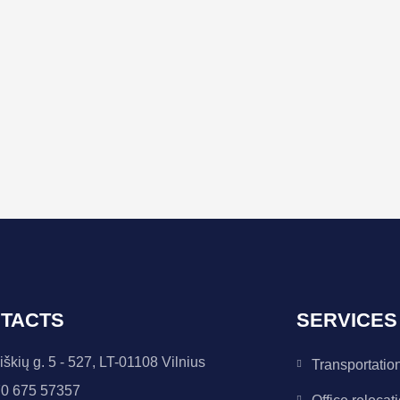
TACTS
SERVICES
iškių g. 5 - 527, LT-01108 Vilnius
Transportatio
0 675 57357