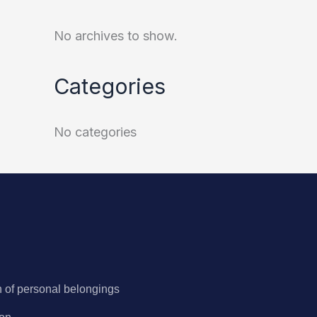
No archives to show.
Categories
No categories
n of personal belongings